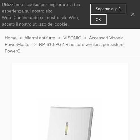
Utilizziamo i cookie per migliorare la tua
MENU
0
Saperne di più
esperienza sul nostro sito
×
Web.
Continuando sul nostro sito Web,
OK
accetti il nostro utilizzo dei cookie.
Home
>
Allarmi antifurto
>
VISONIC
>
Accessori Visonic
PowerMaster
>
RP-610 PG2 Ripetitore wireless per sistemi
PowerG