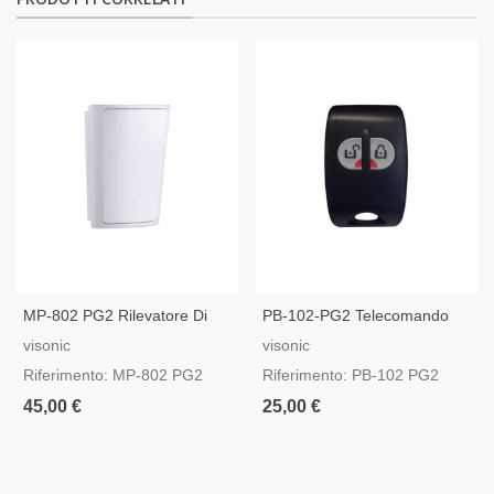
MP-802 PG2 Rilevatore Di
PB-102-PG2 Telecomando
Movimento PIR Wireless
PowerG
visonic
visonic
PowerG
Riferimento: MP-802 PG2
Riferimento: PB-102 PG2
45,00 €
25,00 €