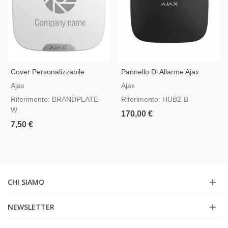
Cover Personalizzabile
Pannello Di Allarme Ajax
Bianca Per Ajax StreetSiren
Hub2 Nero Compatibile Con
Ajax
Ajax
DoubleDeck
La Verifica Video
Riferimento: BRANDPLATE-
Riferimento: HUB2-B
W
170,00 €
7,50 €
CHI SIAMO
NEWSLETTER