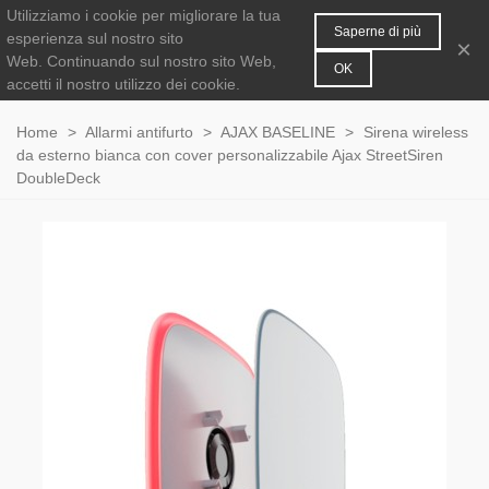
Utilizziamo i cookie per migliorare la tua
MENU
0
Saperne di più
esperienza sul nostro sito
×
Web.
Continuando sul nostro sito Web,
OK
accetti il nostro utilizzo dei cookie.
Home
>
Allarmi antifurto
>
AJAX BASELINE
>
Sirena wireless
da esterno bianca con cover personalizzabile Ajax StreetSiren
DoubleDeck