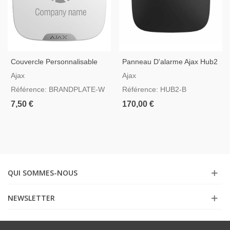
Couvercle Personnalisable
Panneau D'alarme Ajax Hub2
Pour Sirène Ajax StreetSiren
Noir Compatible Avec La
Ajax
Ajax
DoubleDeck Blanc
Vérification Vidéo
Référence: BRANDPLATE-W
Référence: HUB2-B
7,50 €
170,00 €
QUI SOMMES-NOUS
NEWSLETTER