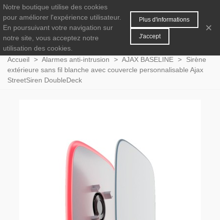
Notre boutique utilise des cookies
MENU
0
pour améliorer l'expérience utilisateur.
Plus d'informations
×
En poursuivant votre navigation sur
J'accept
notre site, vous acceptez notre
utilisation des cookies.
Accueil
>
Alarmes anti-intrusion
>
AJAX BASELINE
>
Sirène
extérieure sans fil blanche avec couvercle personnalisable Ajax
StreetSiren DoubleDeck