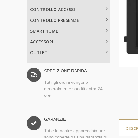
CONTROLLO ACCESSI
CONTROLLO PRESENZE
SMARTHOME
ACCESSORI
OUTLET
SPEDIZIONE RAPIDA
Tutti gli ordini vengono
generalmente spediti entro 24
ore.
GARANZIE
DESC
Tutte le nostre apparecchiature
sono coperte da una garanzia di