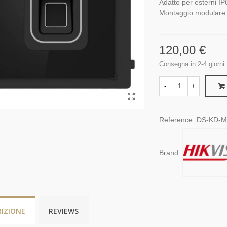
Adatto per esterni IP
Montaggio modulare
120,00 €
Consegna in 2-4 giorni
-
+
Reference:
DS-KD-
Brand:
RIZIONE
REVIEWS