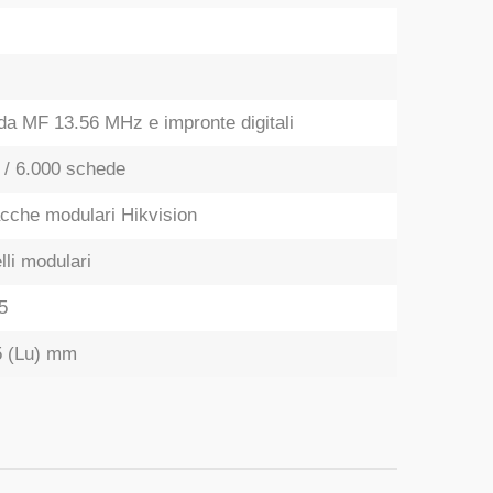
da MF 13.56 MHz e impronte digitali
i / 6.000 schede
acche modulari Hikvision
elli modulari
5
35 (Lu) mm