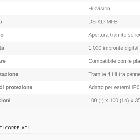
Hikvision
o
DS-KD-MFB
so
Apertura tramite sche
tà
1.000 impronte digital
re
Compatibile con le pl
tazione
Tramite 4 fili tra pann
di protezione
Adatto per esterni IP6
ioni
100 (I) x 100 (La) x 
I CORRELATI