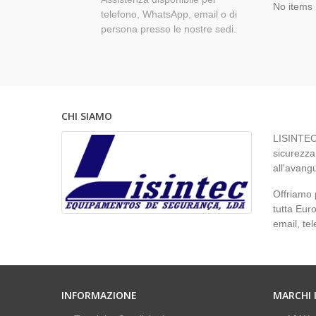
No items
telefono, WhatsApp, email o di
persona presso le nostre sedi.
CHI SIAMO
LISINTEC 
sicurezza 
all'avangu
Offriamo p
tutta Euro
email, te
INFORMAZIONE
MARCHI 