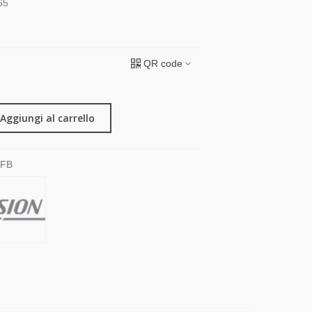
65
QR code
Aggiungi al carrello
MFB