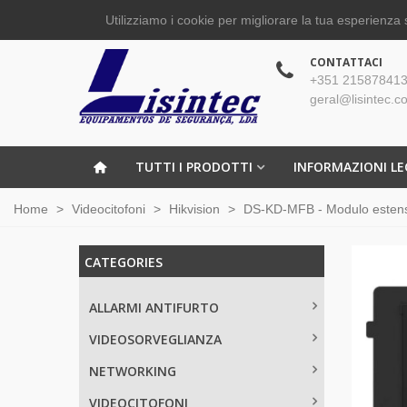
Utilizziamo i cookie per migliorare la tua esperienza 
CONTATTACI
+351 215878413
geral@lisintec.c
TUTTI I PRODOTTI
INFORMAZIONI LE
Home
>
Videocitofoni
>
Hikvision
>
DS-KD-MFB - Modulo estensi
CATEGORIES
ALLARMI ANTIFURTO
VIDEOSORVEGLIANZA
NETWORKING
VIDEOCITOFONI