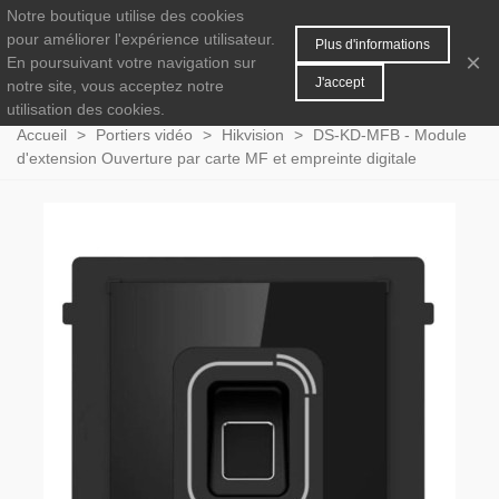
Notre boutique utilise des cookies
MENU
0
pour améliorer l'expérience utilisateur.
Plus d'informations
×
En poursuivant votre navigation sur
J'accept
notre site, vous acceptez notre
utilisation des cookies.
Accueil
>
Portiers vidéo
>
Hikvision
>
DS-KD-MFB - Module
d'extension Ouverture par carte MF et empreinte digitale