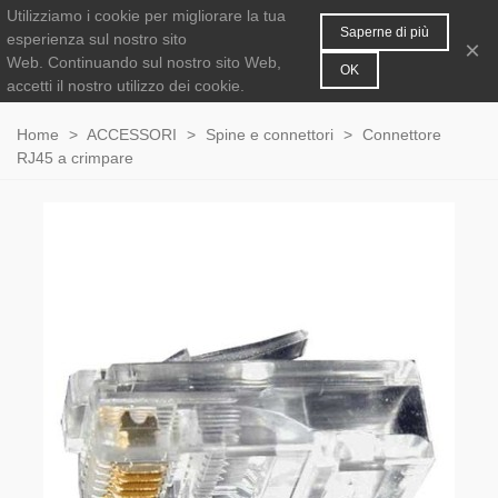
Utilizziamo i cookie per migliorare la tua
MENU
0
Saperne di più
esperienza sul nostro sito
×
Web.
Continuando sul nostro sito Web,
OK
accetti il nostro utilizzo dei cookie.
Home
>
ACCESSORI
>
Spine e connettori
>
Connettore
RJ45 a crimpare