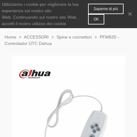
Utilizziamo i cookie per migliorare la tua
MENU
0
Saperne di più
esperienza sul nostro sito
×
Web.
Continuando sul nostro sito Web,
OK
accetti il nostro utilizzo dei cookie.
Home
>
ACCESSORI
>
Spine e connettori
>
PFM820 -
Controlador UTC Dahua