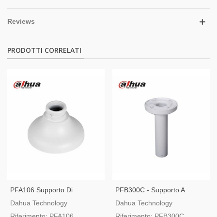
Reviews
PRODOTTI CORRELATI
PFA106 Supporto Di
PFB300C - Supporto A
Sospensione Per Telecamere
Soffitto Per Installazione
Dahua Technology
Dahua Technology
Dahua Dome
Sospesa Di Telecamere
Riferimento: PFA106
Riferimento: PFB300C