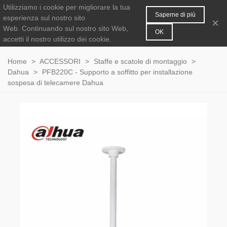
Utilizziamo i cookie per migliorare la tua
MENU
0
Saperne di più
esperienza sul nostro sito
×
Web.
Continuando sul nostro sito Web,
OK
accetti il nostro utilizzo dei cookie.
Home
>
ACCESSORI
>
Staffe e scatole di montaggio
>
Dahua
>
PFB220C - Supporto a soffitto per installazione
sospesa di telecamere Dahua