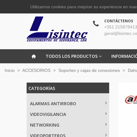
Utilizamos cookies para mejorar su experiencia en nues
CONTÁCTENOS
+351 215878413
geral@lisintec.c
TODOS LOS PRODUCTOS
INFORMACI
Inicio
>
ACCESORIOS
>
Soportes y cajas de conexiones
>
Dah
CATEGORÍAS
ALARMAS ANTIRROBO
VIDEOVIGILANCIA
NETWORKING
VIDEOPORTEROS