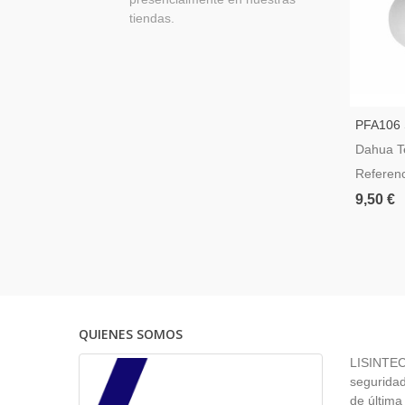
tiendas.
PFA106 
Para Cá
Dahua T
Referen
9,50 €
QUIENES SOMOS
LISINTEC 
seguridad
de última