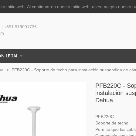
tro sitio web.
Al continuar en nuestro sitio web, usted acepta nuestro 
 | +351 919001736
om
ÓN LEGAL
ua
>
PFB220C - Soporte de techo para instalación suspendida de c
PFB220C - Sop
instalación su
Dahua
PFB220C
Soporte de techo
Permite que los cable
Compatible avec le