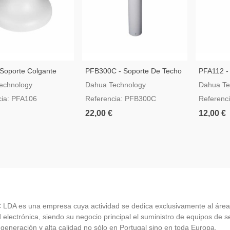
Soporte Colgante
PFB300C - Soporte De Techo
PFA112 -
maras Dahua Dome
Para Instalación Suspendida
Para Sop
echnology
Dahua Technology
Dahua Te
De Cámaras Speed Dome
cia: PFA106
Referencia: PFB300C
Referenc
Dahua
22,00 €
12,00 €
LDA es una empresa cuya actividad se dedica exclusivamente al área
 electrónica, siendo su negocio principal el suministro de equipos de 
 generación y alta calidad no sólo en Portugal sino en toda Europa.