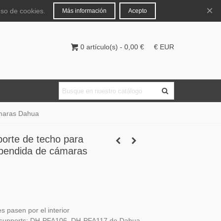
Español
Iniciar sesión
×
uso de cookies.
Más información
Acepto
0
artículo(s)
-
0,00 €
€ EUR
ámaras Dahua
orte de techo para
spendida de cámaras
s pasen por el interior
s supports: DH-PFA106, DH-PFA117 de Dahua