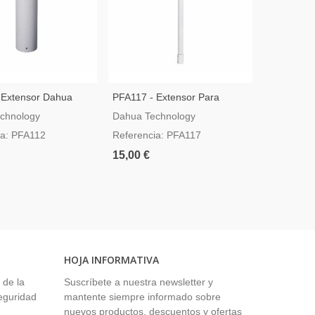
 Extensor Dahua
PFA117 - Extensor Para
orte De Techo
Soporte De Techo
chnology
Dahua Technology
ia: PFA112
Referencia: PFA117
15,00 €
HOJA INFORMATIVA
 de la
Suscríbete a nuestra newsletter y
seguridad
mantente siempre informado sobre
nuevos productos, descuentos y ofertas