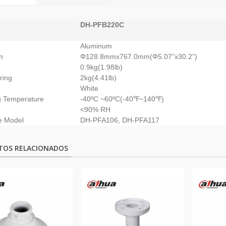
DH-PFB220C
Aluminum
n
Φ128.8mmx767.0mm(Φ5.07”x30.2”)
0.9kg(1.98lb)
ring
2kg(4.41lb)
White
g Temperature
-40ºC ~60ºC(-40℉~140℉)
<90% RH
e Model
DH-PFA106, DH-PFA117
TOS RELACIONADOS