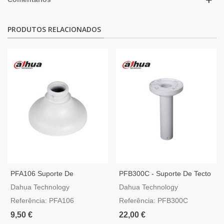
PRODUTOS RELACIONADOS
PFA106 Suporte De
PFB300C - Suporte De Tecto
Suspensão Para Camaras
Para Instalação Suspensa De
Dahua Technology
Dahua Technology
Dome Dahua
Camaras Spedd Dome
Referência: PFA106
Referência: PFB300C
Dahua
9,50 €
22,00 €