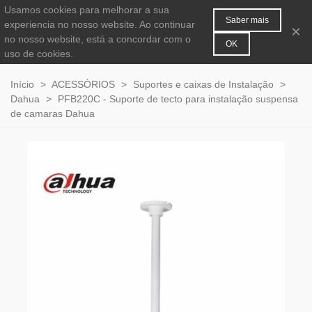
Usamos cookies para melhorar a sua
MENU
0
Saber mais
experiencia no nosso website. Ao continuar
×
no nosso website, está a concordar com o
OK
uso de cookies.
Início
>
ACESSÓRIOS
>
Suportes e caixas de Instalação
>
Dahua
>
PFB220C - Suporte de tecto para instalação suspensa
de camaras Dahua