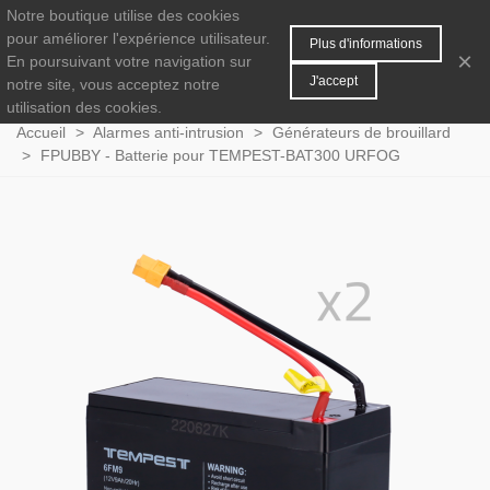
Notre boutique utilise des cookies
MENU
0
pour améliorer l'expérience utilisateur.
Plus d'informations
×
En poursuivant votre navigation sur
J'accept
notre site, vous acceptez notre
utilisation des cookies.
Accueil
>
Alarmes anti-intrusion
>
Générateurs de brouillard
>
FPUBBY - Batterie pour TEMPEST-BAT300 URFOG