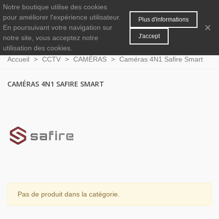
Notre boutique utilise des cookies
MENU
0
pour améliorer l'expérience utilisateur.
Plus d'informations
×
En poursuivant votre navigation sur
J'accept
notre site, vous acceptez notre
utilisation des cookies.
Accueil
>
CCTV
>
CAMÉRAS
>
Caméras 4N1 Safire Smart
CAMÉRAS 4N1 SAFIRE SMART
Pas de produit dans la catégorie.