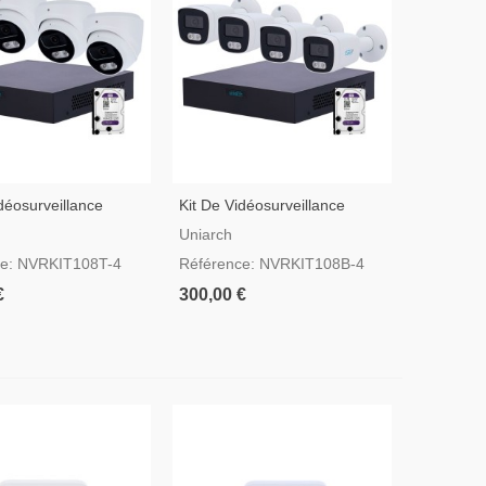
déosurveillance
Kit De Vidéosurveillance
Avec 4 Tourelle Easy-
Uniarch Avec 4 Caméras
Uniarch
Bullet Easy-P
ce: NVRKIT108T-4
Référence: NVRKIT108B-4
€
300,00 €