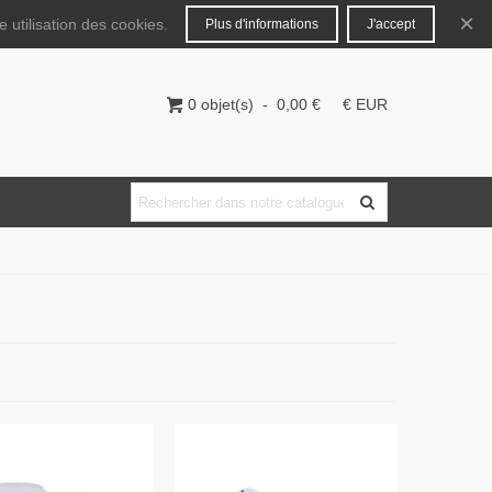
Français
Connecter
×
 utilisation des cookies.
Plus d'informations
J'accept
0
objet(s)
-
0,00 €
€ EUR