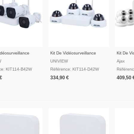
idéosurveillance
Kit De Vidéosurveillance
Kit De Vi
 Avec Connexion
Uniview Avec Connexion
Avec 4 C
W
UNIVIEW
Ajax
 Et WiFi - KIT114-
Ethernet Et Wi-Fi - KIT114-
ce: KIT114-B42W
Référence: KIT114-D42W
Référen
D42W
€
334,90 €
409,50 