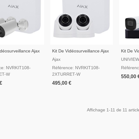
idéosurveillance Ajax
Kit De Vidéosurveillance Ajax
Kit De Vi
as Bullet De 5 Mpx
2 Caméras Turret De 5 Mpx
Uniview
Ajax
UNIVIE
ce: NVRKIT108-
Référence: NVRKIT108-
Référen
ET-W
2XTURRET-W
550,00 
€
495,00 €
Affichage
1
-11 de 11 articl