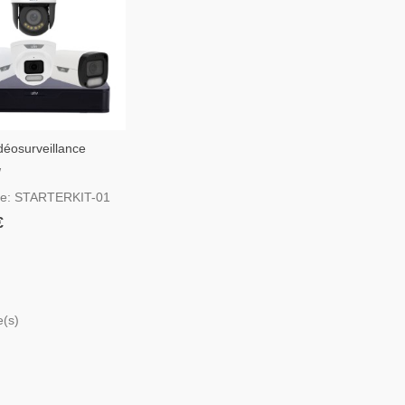
déosurveillance
W
ce: STARTERKIT-01
€
e(s)