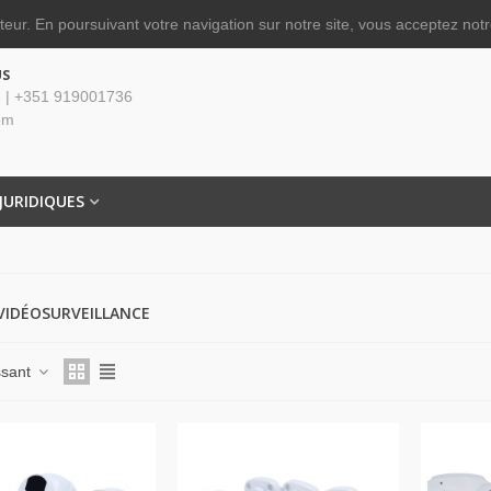
ateur.
En poursuivant votre navigation sur notre site, vous acceptez notre
US
 | +351 919001736
om
JURIDIQUES
 VIDÉOSURVEILLANCE
issant