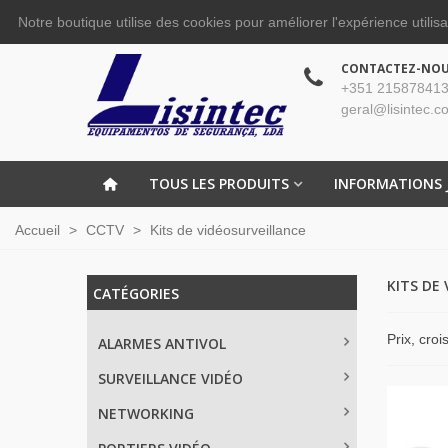
Notre boutique utilise des cookies pour améliorer l'expérience utilis
CONTACTEZ-NO
+351 215878413
geral@lisintec.c
TOUS LES PRODUITS
INFORMATIONS 
Accueil
>
CCTV
>
Kits de vidéosurveillance
KITS DE
CATÉGORIES
Prix, cro
ALARMES ANTIVOL
SURVEILLANCE VIDÉO
NETWORKING