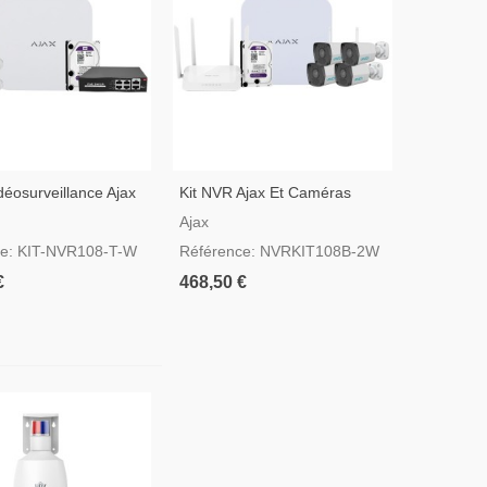
déosurveillance Ajax
Kit NVR Ajax Et Caméras
améras Turret
Uniarch
Ajax
ce: KIT-NVR108-T-W
Référence: NVRKIT108B-2W
€
468,50 €