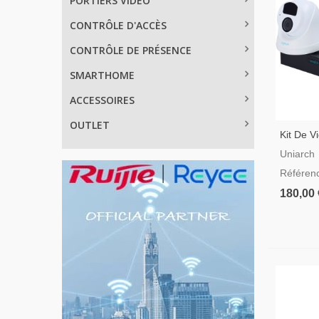
PORTIERS VIDÉO
CONTRÔLE D'ACCÈS
CONTRÔLE DE PRÉSENCE
SMARTHOME
ACCESSOIRES
OUTLET
Kit De V
Uniarch
Uniarch
Turret
Référen
180,00 