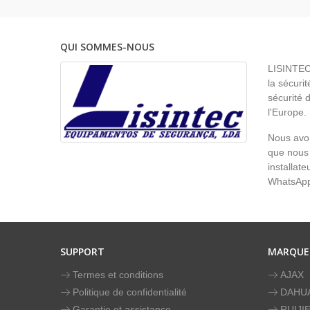
QUI SOMMES-NOUS
LISINTEC 
la sécurit
sécurité 
l'Europe.
Nous avon
que nous 
installat
WhatsAp
SUPPORT
MARQUE
Termes et conditions
AJAX
Politique de confidentialité
DAHU
Garantie et assistance
RUIJI