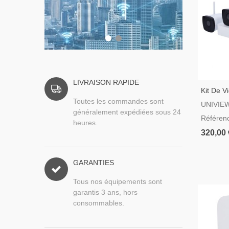
LIVRAISON RAPIDE
Kit De V
Uniview
Toutes les commandes sont
UNIVIE
Éthernet
généralement expédiées sous 24
Référen
B42W
heures.
320,00 
GARANTIES
Tous nos équipements sont
garantis 3 ans, hors
consommables.