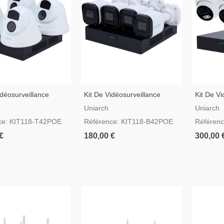
idéosurveillance
Kit De Vidéosurveillance
Kit De Vi
 Avec 4 Caméras
Uniarch Avec 4 Caméras
Uniarch 
Uniarch
Uniarch
Bullet
P
ce: KIT118-T42POE
Référence: KIT118-B42POE
Référen
€
180,00 €
300,00 