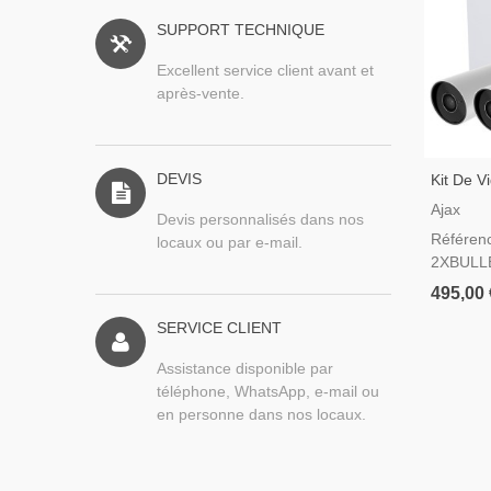
SUPPORT TECHNIQUE
Excellent service client avant et
après-vente.
DEVIS
Kit De V
2 Camér
Ajax
Devis personnalisés dans nos
Référen
locaux ou par e-mail.
2XBULL
495,00 
SERVICE CLIENT
Assistance disponible par
téléphone, WhatsApp, e-mail ou
en personne dans nos locaux.