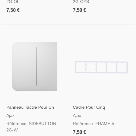
2G-OLI
2G-OYS
7,50 €
7,50 €
Panneau Tactile Pour Un
Cadre Pour Cinq
Double Interrupteur
Interrupteurs
Ajax
Ajax
D'éclairage Couleur Blanche
Référence: SIDEBUTTON-
Référence: FRAME-5
2G-W
7,50 €