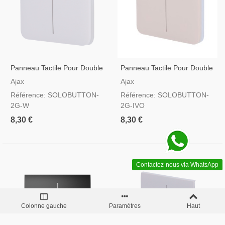
Panneau Tactile Pour Double
Panneau Tactile Pour Double
Interrupteur D'éclairage
Interrupteur D'éclairage
Ajax
Ajax
Couleur Blanche
Ivoire
Référence: SOLOBUTTON-
Référence: SOLOBUTTON-
2G-W
2G-IVO
8,30 €
8,30 €
Contactez-nous via WhatsApp
Colonne gauche
Paramètres
Haut