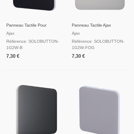
Panneau Tactile Pour
Panneau Tactile Ajax
Interrupteur D'éclairage
Solobutton Pour Interrupteur
Ajax
Ajax
Couleur Noire
D'éclairage, RAL 7047
Référence: SOLOBUTTON-
Référence: SOLOBUTTON-
Couleur Brumeuse
1G2W-B
1G2W-FOG
7,30 €
7,30 €