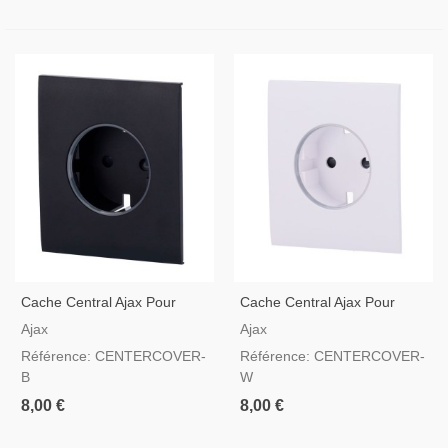
Cache Central Ajax Pour
Cache Central Ajax Pour
Prise Basique Type F
Prise Basique Type F
Ajax
Ajax
Couleur Noir
Couleur Blanc
Référence: CENTERCOVER-
Référence: CENTERCOVER-
B
W
8,00 €
8,00 €