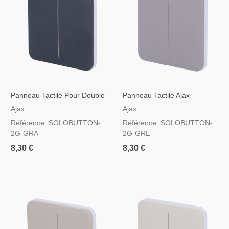
Panneau Tactile Pour Double
Panneau Tactile Ajax
Interrupteur D'éclairage
Solobutton Pour Double
Ajax
Ajax
Couleur Graphite
Interrupteur D'éclairage, RAL
Référence: SOLOBUTTON-
Référence: SOLOBUTTON-
7004 Couleur Grise
2G-GRA
2G-GRE
8,30 €
8,30 €