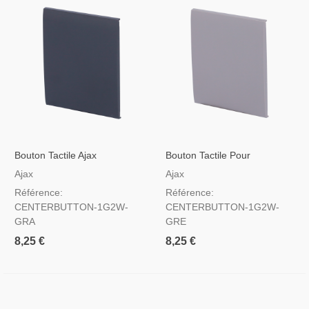
Bouton Tactile Ajax
Bouton Tactile Pour
Centerbutton Pour
Interrupteur D'éclairage
Ajax
Ajax
Interrupteur D'éclairage, RAL
Couleur Grise
Référence:
Référence:
7024 Couleur Graphite
CENTERBUTTON-1G2W-
CENTERBUTTON-1G2W-
GRA
GRE
8,25 €
8,25 €