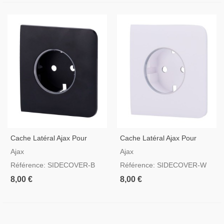
Cache Latéral Ajax Pour
Cache Latéral Ajax Pour
Prise Basique Type F
Prise Basique Type F
Ajax
Ajax
Couleur Noir
Couleur Blanc
Référence: SIDECOVER-B
Référence: SIDECOVER-W
8,00 €
8,00 €