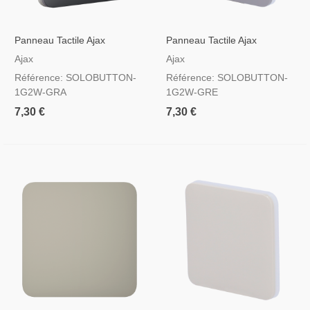
Panneau Tactile Ajax
Panneau Tactile Ajax
Solobutton Pour Interrupteur
Solobutton Pour Interrupteur
Ajax
Ajax
D'éclairage, RAL 7024
D'éclairage, RAL 7004
Référence: SOLOBUTTON-
Référence: SOLOBUTTON-
Couleur Graphite
Couleur Grise
1G2W-GRA
1G2W-GRE
7,30 €
7,30 €