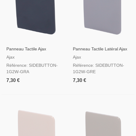
Panneau Tactile Ajax
Panneau Tactile Latéral Ajax
Sidebutton Pour Interrupteur
Pour Interrupteur
Ajax
Ajax
D'éclairage, RAL 7024
D'éclairage, RAL 7004
Référence: SIDEBUTTON-
Référence: SIDEBUTTON-
Couleur Graphite
Couleur Grise
1G2W-GRA
1G2W-GRE
7,30 €
7,30 €