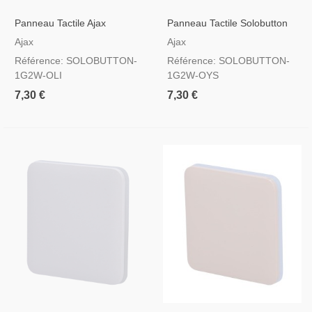
Panneau Tactile Ajax
Panneau Tactile Solobutton
Solobutton Pour Interrupteur
Ajax Pour Interrupteur
Ajax
Ajax
D'éclairage, RAL 7044
D'éclairage, RAL 9002
Référence: SOLOBUTTON-
Référence: SOLOBUTTON-
Couleur Olive
Couleur Huître
1G2W-OLI
1G2W-OYS
7,30 €
7,30 €