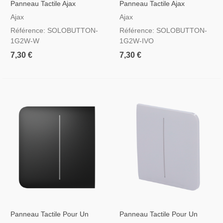
Panneau Tactile Ajax
Panneau Tactile Ajax
Solobutton Pour Interrupteur
Solobutton Pour Interrupteur
Ajax
Ajax
D'éclairage, RAL 9003
D'éclairage, RAL 1013
Référence: SOLOBUTTON-
Référence: SOLOBUTTON-
Blanche
Couleur Ivoire
1G2W-W
1G2W-IVO
7,30 €
7,30 €
Panneau Tactile Pour Un
Panneau Tactile Pour Un