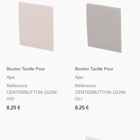
Bouton Tactile Pour
Bouton Tactile Pour
Interrupteur D'éclairage
Interrupteur D'éclairage
Ajax
Ajax
Couleur Ivoire
Couleur Olive
Référence:
Référence:
CENTERBUTTON-1G2W-
CENTERBUTTON-1G2W-
IVO
OLI
8,25 €
8,25 €