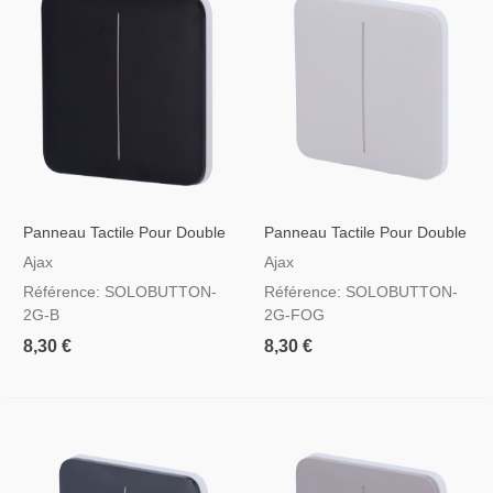
Panneau Tactile Pour Double
Panneau Tactile Pour Double
Interrupteur D'éclairage Noir
Interrupteur D'éclairage
Ajax
Ajax
Couleur Brumeuse
Référence: SOLOBUTTON-
Référence: SOLOBUTTON-
2G-B
2G-FOG
8,30 €
8,30 €