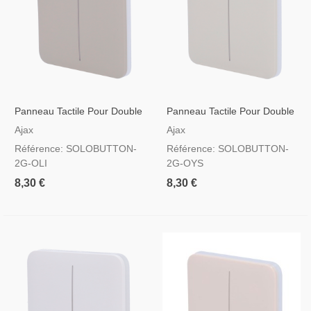
Panneau Tactile Pour Double
Panneau Tactile Pour Double
Interrupteur D'éclairage, RAL
Interrupteur D'éclairage, RAL
Ajax
Ajax
7044 Couleur Olive
9002 Couleur Huître
Référence: SOLOBUTTON-
Référence: SOLOBUTTON-
2G-OLI
2G-OYS
8,30 €
8,30 €