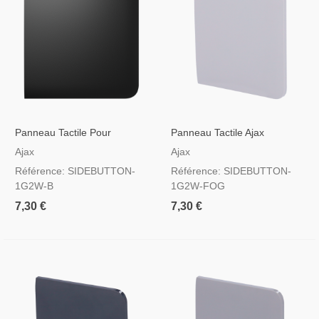
Panneau Tactile Pour
Panneau Tactile Ajax
Interrupteur D'éclairage Noir
Sidebutton Pour Interrupteur
Ajax
Ajax
D'éclairage, RAL 7047
Référence: SIDEBUTTON-
Référence: SIDEBUTTON-
Couleur Brumeuse
1G2W-B
1G2W-FOG
7,30 €
7,30 €