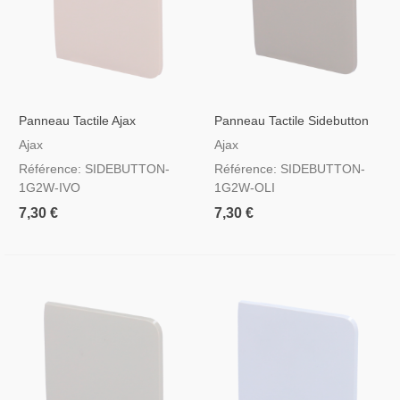
Panneau Tactile Ajax
Panneau Tactile Sidebutton
Sidebutton Pour Interrupteur
Ajax Pour Interrupteur
Ajax
Ajax
D'éclairage, RAL 1013
D'éclairage, RAL 7044
Référence: SIDEBUTTON-
Référence: SIDEBUTTON-
Couleur Ivoire
Couleur Olive
1G2W-IVO
1G2W-OLI
7,30 €
7,30 €