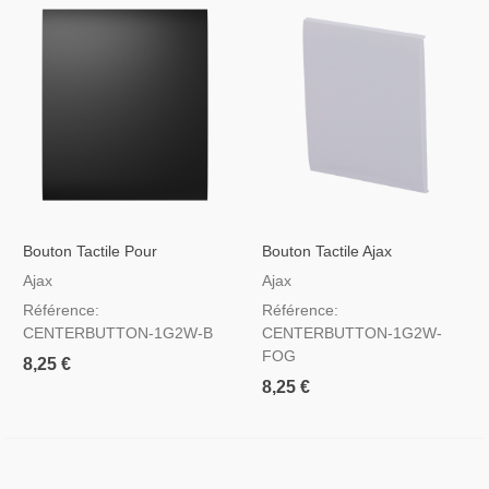
Bouton Tactile Pour
Bouton Tactile Ajax
Interrupteur D'éclairage
Centerbutton Pour
Ajax
Ajax
Couleur Noire
Interrupteur D'éclairage, RAL
Référence:
Référence:
7047 Couleur Brume
CENTERBUTTON-1G2W-B
CENTERBUTTON-1G2W-
FOG
8,25 €
8,25 €