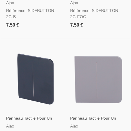
Double Interrupteur
Double Interrupteur
Ajax
Ajax
D'éclairage Noir
D'éclairage Couleur
Référence: SIDEBUTTON-
Référence: SIDEBUTTON-
Brumeuse
2G-B
2G-FOG
7,50 €
7,50 €
Panneau Tactile Pour Un
Panneau Tactile Pour Un
Double Interrupteur
Double Interrupteur
Ajax
Ajax
D'éclairage Couleur Graphite
D'éclairage Couleur Grise