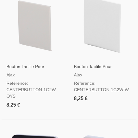
Bouton Tactile Pour
Bouton Tactile Pour
Interrupteur D'éclairage
Interrupteur D'éclairage
Ajax
Ajax
Couleur D'huître
Couleur Blanche
Référence:
Référence:
CENTERBUTTON-1G2W-
CENTERBUTTON-1G2W-W
OYS
8,25 €
8,25 €