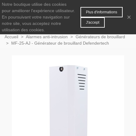
Notre boutique utilise des cookies
MENU
0
pour améliorer l'expérience utilisateur.
Plus d'informations
×
En poursuivant votre navigation sur
J'accept
notre site, vous acceptez notre
utilisation des cookies.
Accueil
>
Alarmes anti-intrusion
>
Générateurs de brouillard
>
MF-25-AJ - Générateur de brouillard Defendertech