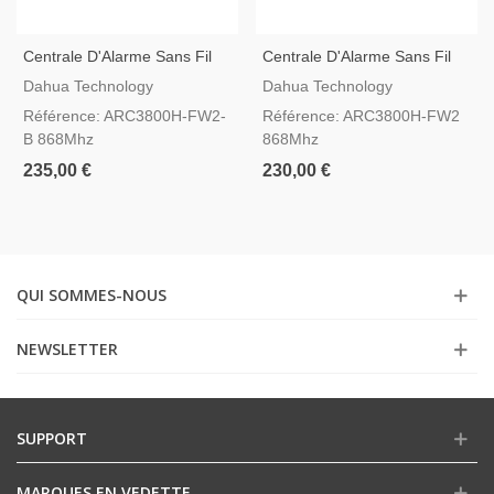
Centrale D'Alarme Sans Fil
Centrale D'Alarme Sans Fil
Dahua AirShield Hub 2 Black
Dahua AirShield Hub 2
Dahua Technology
Dahua Technology
ARC3800H-FW2
Référence: ARC3800H-FW2-
Référence: ARC3800H-FW2
B 868Mhz
868Mhz
235,00 €
230,00 €
QUI SOMMES-NOUS
NEWSLETTER
SUPPORT
MARQUES EN VEDETTE