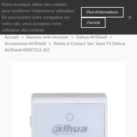
Notre boutique utilise des cookies
MENU
0
pour améliorer l'expérience utilisateur.
Plus d'informations
×
En poursuivant votre navigation sur
J'accept
notre site, vous acceptez notre
utilisation des cookies.
Accueil
>
Alarmes anti-intrusion
>
Dahua AirShield
>
Accessoires AirShield
>
Relais à Contact Sec Sans Fil Dahua
AirShield ARM7011-W2