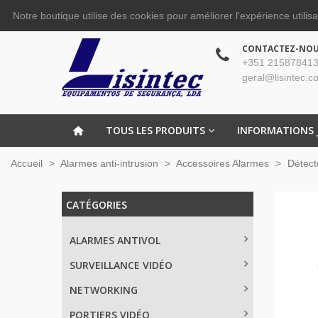
Notre boutique utilise des cookies pour améliorer l'expérience utilis
CONTACTEZ-NO
+351 215878413
geral@lisintec.c
TOUS LES PRODUITS
INFORMATIONS 
Accueil
>
Alarmes anti-intrusion
>
Accessoires Alarmes
>
Détect
CATÉGORIES
ALARMES ANTIVOL
SURVEILLANCE VIDÉO
NETWORKING
PORTIERS VIDÉO