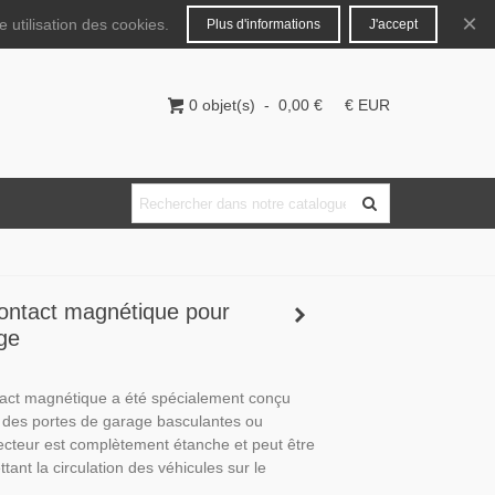
Français
Connecter
×
 utilisation des cookies.
Plus d'informations
J'accept
0
objet(s)
-
0,00 €
€ EUR
ontact magnétique pour
ge
tact magnétique a été spécialement conçu
ec des portes de garage basculantes ou
ecteur est complètement étanche et peut être
ttant la circulation des véhicules sur le