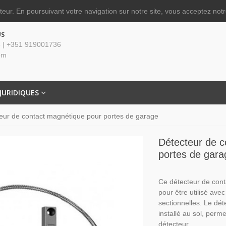
ateur.
En poursuivant votre navigation sur notre site, vous acceptez notre
US
 | +351 919001736
om
JURIDIQUES
eur de contact magnétique pour portes de garage
Détecteur de c
portes de gara
Ce détecteur de con
pour être utilisé av
sectionnelles.
Le dét
installé au sol, perme
détecteur.