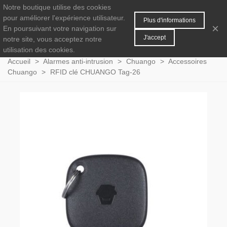
Notre boutique utilise des cookies
MENU
0
pour améliorer l'expérience utilisateur.
Plus d'informations
×
En poursuivant votre navigation sur
J'accept
notre site, vous acceptez notre
utilisation des cookies.
Accueil
>
Alarmes anti-intrusion
>
Chuango
>
Accessoires
Chuango
>
RFID clé CHUANGO Tag-26