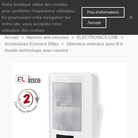
Notre boutique utilise des cookies
MENU
0
pour améliorer l'expérience utilisateur.
Plus d'informations
×
En poursuivant votre navigation sur
J'accept
notre site, vous acceptez notre
utilisation des cookies.
Accueil
>
Alarmes anti-intrusion
>
ELECTRONICS LINE
>
Accessoires iConnect 2Way
>
Détecteur extérieur sans fil à
double technologie avec caméra