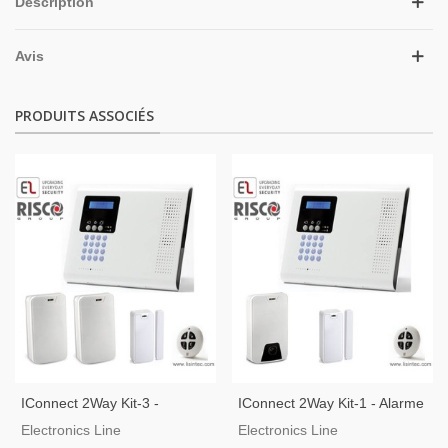
Description
Avis
PRODUITS ASSOCIÉS
IConnect 2Way Kit-3 -
IConnect 2Way Kit-1 - Alarme
Système D'alarme Sans Fil
D'intrusion Sans Fil Avec
Electronics Line
Electronics Line
Compatible Avec La
Vérification Vidéo