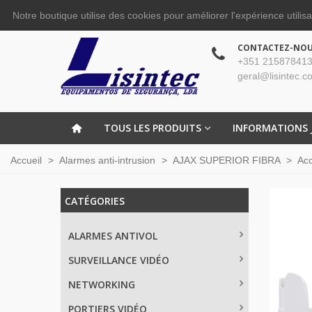
Notre boutique utilise des cookies pour améliorer l'expérience utilis
CONTACTEZ-NO
+351 215878413
geral@lisintec.c
TOUS LES PRODUITS
INFORMATIONS 
Accueil
>
Alarmes anti-intrusion
>
AJAX SUPERIOR FIBRA
>
Acc
CATÉGORIES
ALARMES ANTIVOL
SURVEILLANCE VIDÉO
NETWORKING
PORTIERS VIDÉO