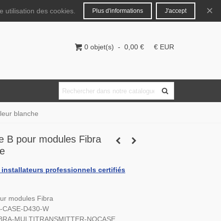
Français
Connecter
×
 utilisation des cookies.
Plus d'informations
J'accept
0
objet(s)
-
0,00 €
€ EUR
leur blanche
e B pour modules Fibra
he
installateurs professionnels certifiés
our modules Fibra
BRA-CASE-D430-W
 FIBRA-MULTITRANSMITTER-NOCASE