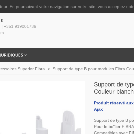
ateur.
En poursuivant votre navigation sur notre site, vous acceptez notre
US
 | +351 919001736
om
JURIDIQUES
essoires Superior Fibra
>
Support de type B pour modules Fibra Cou
Support de typ
Couleur blanc
Produit réservé aux 
Ajax
Support de type B p
Pour le boîtier FI
Compatibles avec