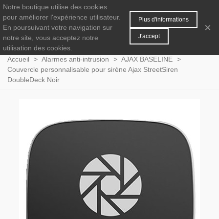
Notre boutique utilise des cookies
MENU
0
pour améliorer l'expérience utilisateur.
Plus d'informations
×
En poursuivant votre navigation sur
J'accept
notre site, vous acceptez notre
utilisation des cookies.
Accueil
>
Alarmes anti-intrusion
>
AJAX BASELINE
>
Couvercle personnalisable pour sirène Ajax StreetSiren
DoubleDeck Noir