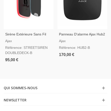
Sirène Extérieure Sans Fil
Panneau D'alarme Ajax Hub2
Noire Avec Couvercle
Noir Compatible Avec La
Ajax
Ajax
Personnalisable Ajax
Vérification Vidéo
Référence: STREETSIREN
Référence: HUB2-B
StreetSiren DoubleDeck
DOUBLEDECK-B
170,00 €
95,00 €
QUI SOMMES-NOUS
NEWSLETTER