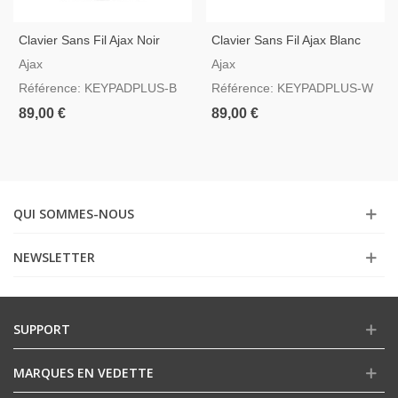
Clavier Sans Fil Ajax Noir
Clavier Sans Fil Ajax Blanc
Avec Lecteur D'étiquettes Et
Avec Lecteur D'étiquettes Et
Ajax
Ajax
Cartes Mifare
Cartes Mifare
Référence: KEYPADPLUS-B
Référence: KEYPADPLUS-W
89,00 €
89,00 €
QUI SOMMES-NOUS
NEWSLETTER
SUPPORT
MARQUES EN VEDETTE