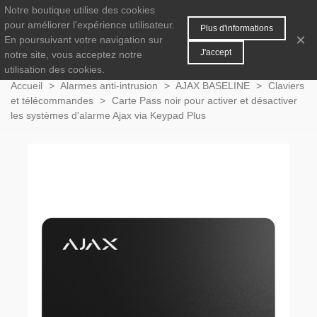
Notre boutique utilise des cookies
MENU
0
pour améliorer l'expérience utilisateur.
Plus d'informations
×
En poursuivant votre navigation sur
J'accept
notre site, vous acceptez notre
utilisation des cookies.
Accueil
>
Alarmes anti-intrusion
>
AJAX BASELINE
>
Claviers
et télécommandes
>
Carte Pass noir pour activer et désactiver
les systèmes d'alarme Ajax via Keypad Plus