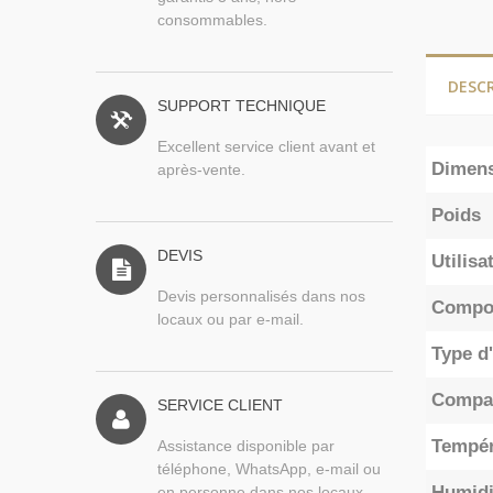
consommables.
DESC
SUPPORT TECHNIQUE
Excellent service client avant et
Dimen
après-vente.
Poids
DEVIS
Utilisa
Devis personnalisés dans nos
Compos
locaux ou par e-mail.
Type d'
Compat
SERVICE CLIENT
Tempér
Assistance disponible par
téléphone, WhatsApp, e-mail ou
Humidi
en personne dans nos locaux.