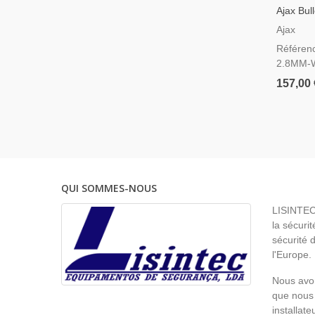
Ajax Bu
Blanche 
Ajax
Référen
2.8MM-
157,00 
QUI SOMMES-NOUS
LISINTEC 
la sécurit
sécurité 
l'Europe.
Nous avon
que nous 
installat