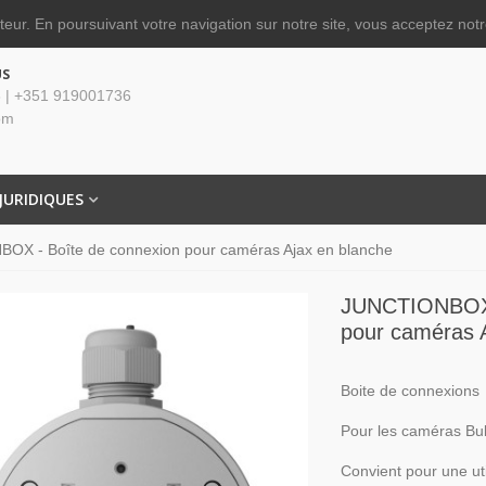
ateur.
En poursuivant votre navigation sur notre site, vous acceptez notre
US
 | +351 919001736
om
JURIDIQUES
OX - Boîte de connexion pour caméras Ajax en blanche
JUNCTIONBOX 
pour caméras 
Boite de connexions
Pour les caméras Bul
Convient pour une uti