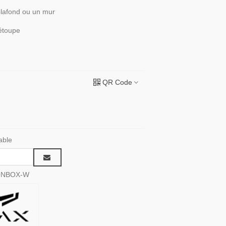
 plafond ou un mur
étoupe
QR Code
able
ONBOX-W