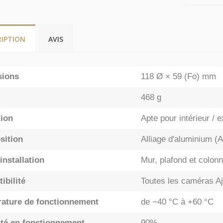
RIPTION
AVIS
sions
118 Ø × 59 (Fo) mm
468 g
tion
Apte pour intérieur / e
ition
Alliage d'aluminium 
installation
Mur, plafond et colon
ibilité
Toutes les caméras Aj
ature de fonctionnement
de −40 °C à +60 °C
té en fonctionnement
90%