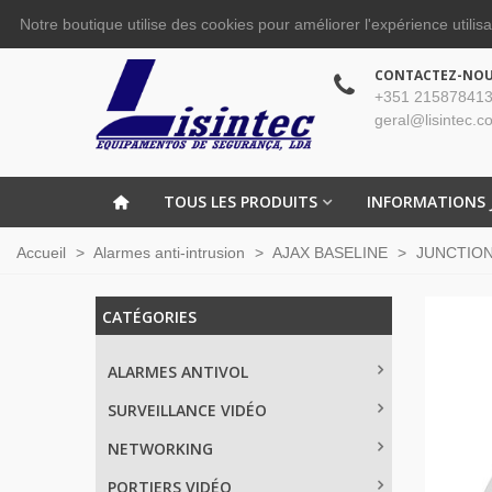
Notre boutique utilise des cookies pour améliorer l'expérience utilis
CONTACTEZ-NO
+351 215878413
geral@lisintec.c
TOUS LES PRODUITS
INFORMATIONS 
Accueil
>
Alarmes anti-intrusion
>
AJAX BASELINE
>
JUNCTIONB
CATÉGORIES
ALARMES ANTIVOL
SURVEILLANCE VIDÉO
NETWORKING
PORTIERS VIDÉO