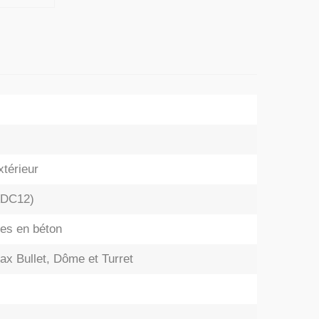
xtérieur
(ADC12)
nes en béton
ax Bullet, Dôme et Turret