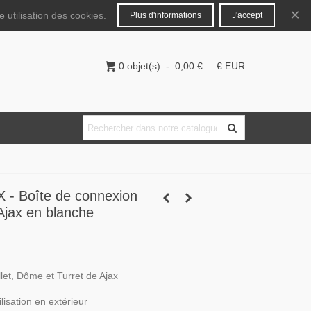
Français
Connecter
×
 utilisation des cookies.
Plus d'informations
J'accept
0
objet(s)
-
0,00 €
€ EUR
- Boîte de connexion
Ajax en blanche
let, Dôme et Turret de Ajax
lisation en extérieur