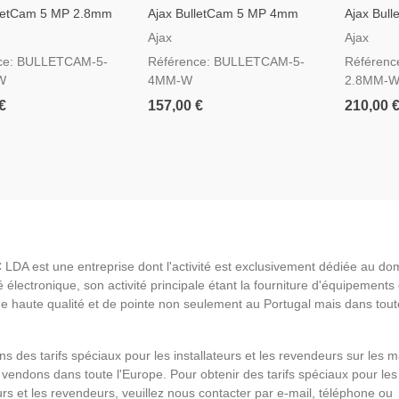
lletCam 5 MP 2.8mm
Ajax BulletCam 5 MP 4mm
Ajax Bul
- Caméra IP Bullet
Blanche - Caméra IP Bullet
Blanche 
Ajax
Ajax
4K
ce: BULLETCAM-5-
Référence: BULLETCAM-5-
Référen
W
4MM-W
2.8MM-
€
157,00 €
210,00 
LDA est une entreprise dont l'activité est exclusivement dédiée au do
é électronique, son activité principale étant la fourniture d'équipements
de haute qualité et de pointe non seulement au Portugal mais dans tout
s des tarifs spéciaux pour les installateurs et les revendeurs sur les 
vendons dans toute l'Europe. Pour obtenir des tarifs spéciaux pour les
eurs et les revendeurs, veuillez nous contacter par e-mail, téléphone ou