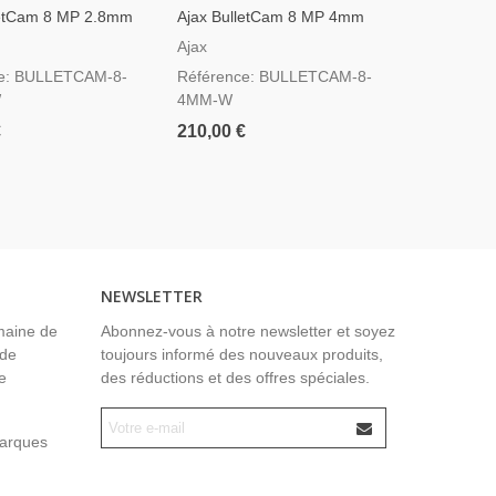
letCam 8 MP 2.8mm
Ajax BulletCam 8 MP 4mm
Ajax Tur
— Caméra IP Bullet
Blanche — Caméra IP Bullet
Blanche - 
Ajax
Ajax
4K
4K
ce: BULLETCAM-8-
Référence: BULLETCAM-8-
Référenc
W
4MM-W
4MM-W
€
210,00 €
210,00 €
NEWSLETTER
maine de
Abonnez-vous à notre newsletter et soyez
 de
toujours informé des nouveaux produits,
e
des réductions et des offres spéciales.
marques