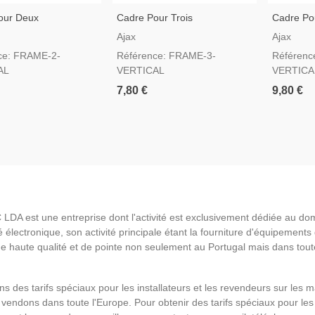
our Deux
Cadre Pour Trois
Cadre Po
eurs Verticale
Interrupteurs Verticale
Interrupte
Ajax
Ajax
ce: FRAME-2-
Référence: FRAME-3-
Référenc
AL
VERTICAL
VERTICA
7,80 €
9,80 €
LDA est une entreprise dont l'activité est exclusivement dédiée au do
é électronique, son activité principale étant la fourniture d'équipements
de haute qualité et de pointe non seulement au Portugal mais dans tout
s des tarifs spéciaux pour les installateurs et les revendeurs sur les 
vendons dans toute l'Europe. Pour obtenir des tarifs spéciaux pour les