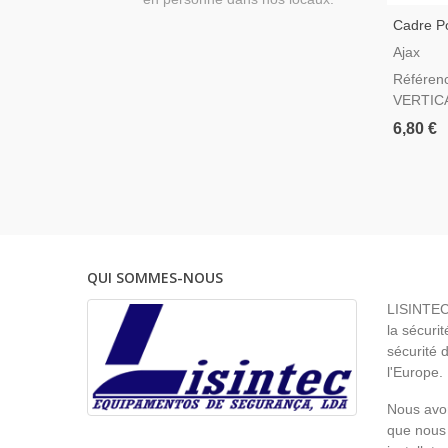
Cadre P
Interrupt
Ajax
Référen
VERTIC
6,80 €
QUI SOMMES-NOUS
LISINTEC 
la sécurit
sécurité 
l'Europe.
Nous avon
que nous 