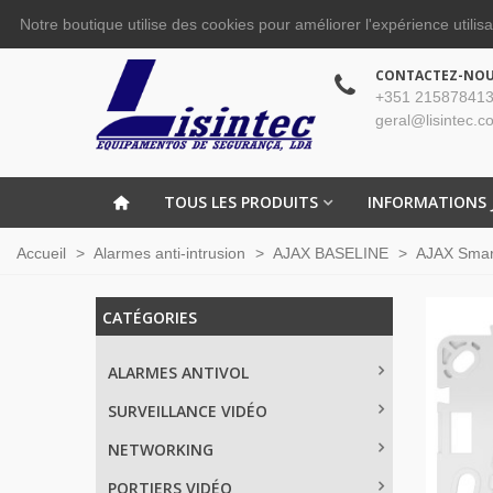
Notre boutique utilise des cookies pour améliorer l'expérience utilis
CONTACTEZ-NO
+351 215878413
geral@lisintec.c
TOUS LES PRODUITS
INFORMATIONS 
Accueil
>
Alarmes anti-intrusion
>
AJAX BASELINE
>
AJAX Sma
CATÉGORIES
ALARMES ANTIVOL
SURVEILLANCE VIDÉO
NETWORKING
PORTIERS VIDÉO