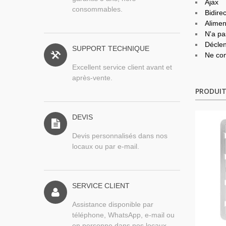
Ajax
consommables.
Bidire
Alimen
N'a pa
Déclen
SUPPORT TECHNIQUE
Ne com
Excellent service client avant et
après-vente.
PRODUIT
DEVIS
Devis personnalisés dans nos
locaux ou par e-mail.
SERVICE CLIENT
Assistance disponible par
téléphone, WhatsApp, e-mail ou
en personne dans nos locaux.