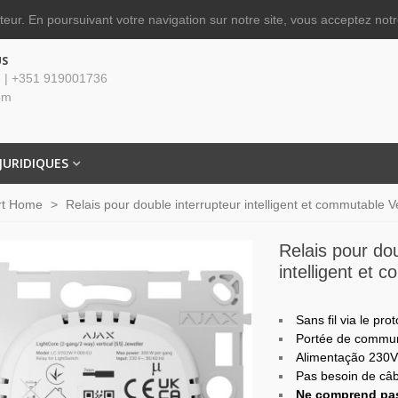
ateur.
En poursuivant votre navigation sur notre site, vous acceptez notre
US
 | +351 919001736
om
JURIDIQUES
rt Home
>
Relais pour double interrupteur intelligent et commutable Ve
Relais pour dou
intelligent et 
Sans fil via le pr
Portée de commun
Alimentação 230
Pas besoin de câb
Ne comprend pas