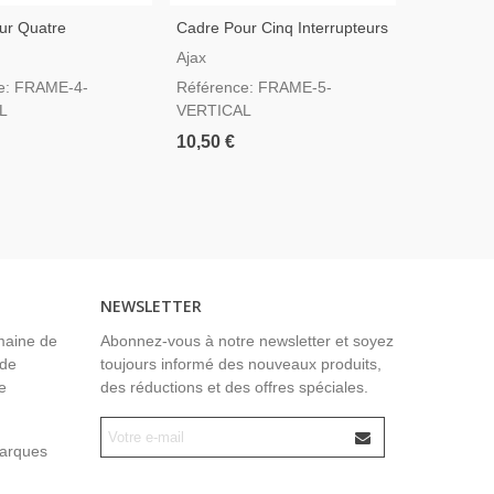
ur Quatre
Cadre Pour Cinq Interrupteurs
urs Verticale
Verticale
Ajax
e: FRAME-4-
Référence: FRAME-5-
L
VERTICAL
10,50 €
NEWSLETTER
maine de
Abonnez-vous à notre newsletter et soyez
 de
toujours informé des nouveaux produits,
e
des réductions et des offres spéciales.
marques