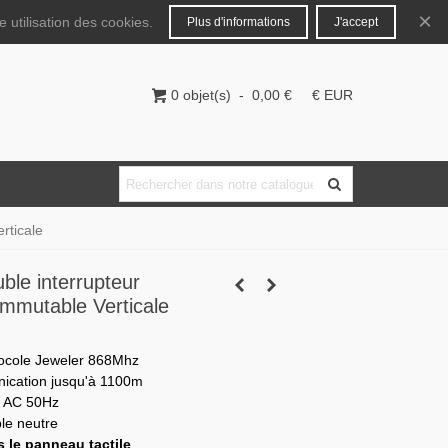
Français
Connecter
×
 utilisation des cookies.
Plus d'informations
J'accept
0
objet(s)
-
0,00 €
€ EUR
rticale
ble interrupteur
commutable Verticale
otocole Jeweler 868Mhz
ication jusqu'à 1100m
V AC 50Hz
le neutre
 le panneau tactile