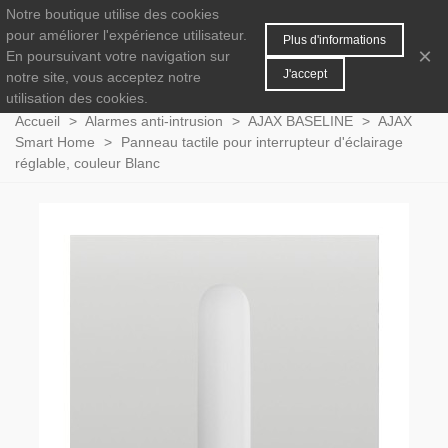
Notre boutique utilise des cookies
MENU
0
pour améliorer l'expérience utilisateur.
Plus d'informations
×
En poursuivant votre navigation sur
J'accept
notre site, vous acceptez notre
utilisation des cookies.
Accueil
>
Alarmes anti-intrusion
>
AJAX BASELINE
>
AJAX
Smart Home
>
Panneau tactile pour interrupteur d'éclairage
réglable, couleur Blanc