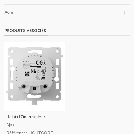
Avis
PRODUITS ASSOCIÉS
Relais D'interrupteur
D'éclairage Intelligent
Ajax
Réglable
Référence: LIGHTCORE-