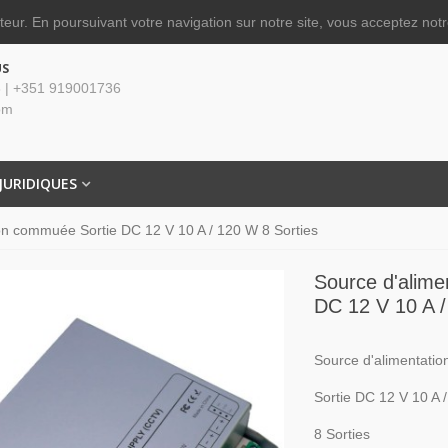
ateur.
En poursuivant votre navigation sur notre site, vous acceptez notre
US
 | +351 919001736
om
JURIDIQUES
on commuée Sortie DC 12 V 10 A / 120 W 8 Sorties
Source d'alime
DC 12 V 10 A /
Source d'alimentati
Sortie DC 12 V 10 A 
8 Sorties