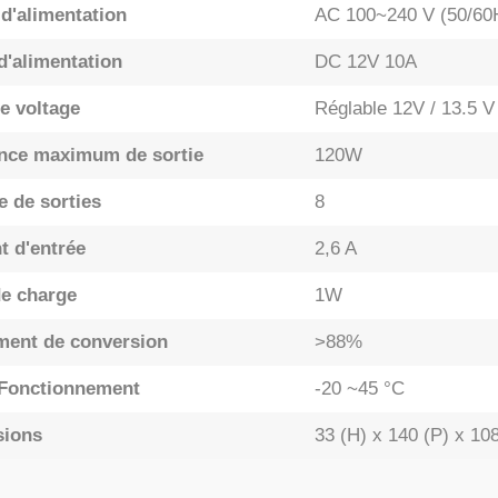
 d'alimentation
AC 100~240 V (50/60
d'alimentation
DC 12V 10A
e voltage
Réglable 12V / 13.5 V
nce maximum de sortie
120W
 de sorties
8
t d'entrée
2,6 A
de charge
1W
ent de conversion
>88%
Fonctionnement
-20 ~45 °C
sions
33 (H) x 140 (P) x 10