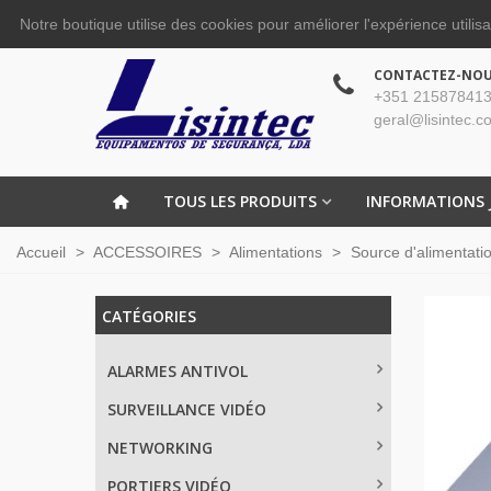
Notre boutique utilise des cookies pour améliorer l'expérience utilis
CONTACTEZ-NO
+351 215878413
geral@lisintec.c
TOUS LES PRODUITS
INFORMATIONS 
Accueil
>
ACCESSOIRES
>
Alimentations
>
Source d'alimentati
CATÉGORIES
ALARMES ANTIVOL
SURVEILLANCE VIDÉO
NETWORKING
PORTIERS VIDÉO