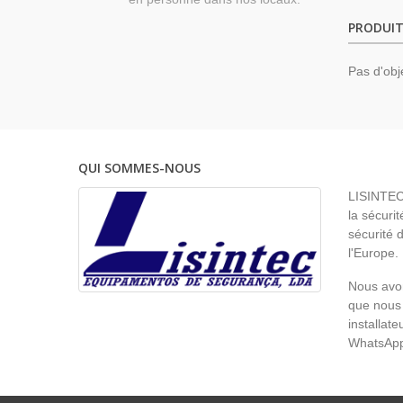
PRODUIT
Pas d'obj
QUI SOMMES-NOUS
LISINTEC 
la sécurit
sécurité 
l'Europe.
Nous avon
que nous 
installat
WhatsAp