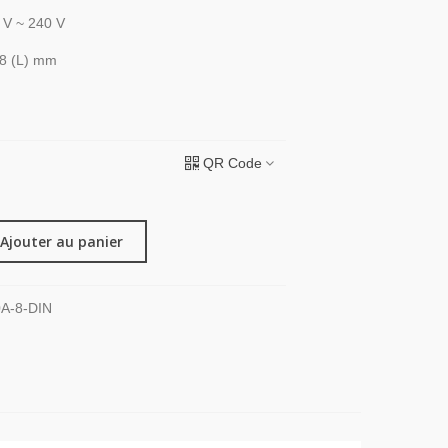
 V ~ 240 V
08 (L) mm
QR Code
Ajouter au panier
A-8-DIN