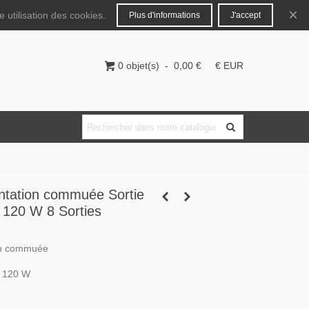
Français
Connecter
×
 utilisation des cookies.
Plus d'informations
J'accept
0
objet(s)
-
0,00 €
€ EUR
ntation commuée Sortie
 120 W 8 Sorties
on commuée
/ 120 W