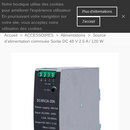
Notre boutique utilise des cookies
MENU
0
pour améliorer l'expérience utilisateur.
Plus d'informations
×
En poursuivant votre navigation sur
J'accept
notre site, vous acceptez notre
utilisation des cookies.
Accueil
>
ACCESSOIRES
>
Alimentations
>
Source
d'alimentation commuée Sortie DC 48 V 2.5 A / 120 W