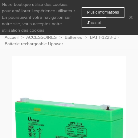
Notre boutique utilise des cookies
MENU
0
pour améliorer l'expérience utilisateur.
Plus d'informations
×
En poursuivant votre navigation sur
J'accept
notre site, vous acceptez notre
utilisation des cookies.
Accueil
>
ACCESSOIRES
>
Batteries
>
BATT-1223-U -
Batterie rechargeable Upower