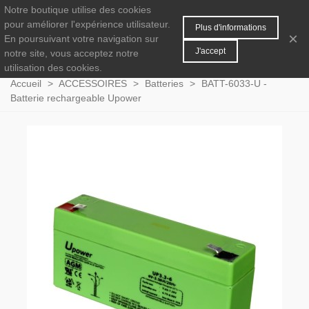
Notre boutique utilise des cookies
MENU
0
pour améliorer l'expérience utilisateur.
Plus d'informations
×
En poursuivant votre navigation sur
J'accept
notre site, vous acceptez notre
utilisation des cookies.
Accueil
>
ACCESSOIRES
>
Batteries
>
BATT-6033-U -
Batterie rechargeable Upower