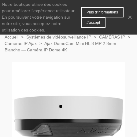
Notre boutique utilise des cookies
MENU
0
pour améliorer l'expérience utilisateur.
Plus d'informations
×
En poursuivant votre navigation sur
J'accept
notre site, vous acceptez notre
utilisation des cookies.
Accueil
>
Systèmes de vidéosurveillance IP
>
CAMÉRAS IP
>
Caméras IP Ajax
>
Ajax DomeCam Mini HL 8 MP 2.8mm
Blanche — Caméra IP Dome 4K