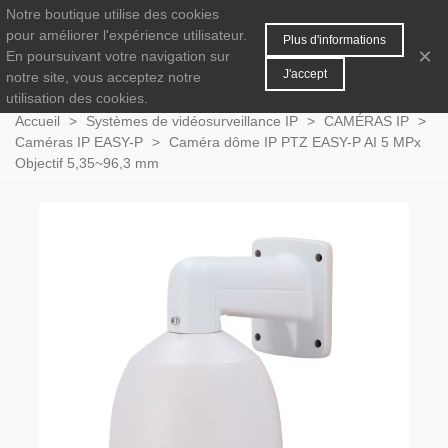
Notre boutique utilise des cookies
MENU
0
pour améliorer l'expérience utilisateur.
Plus d'informations
×
En poursuivant votre navigation sur
J'accept
notre site, vous acceptez notre
utilisation des cookies.
Accueil
>
Systèmes de vidéosurveillance IP
>
CAMÉRAS IP
>
Caméras IP EASY-P
>
Caméra dôme IP PTZ EASY-P AI 5 MPx
Objectif 5,35~96,3 mm