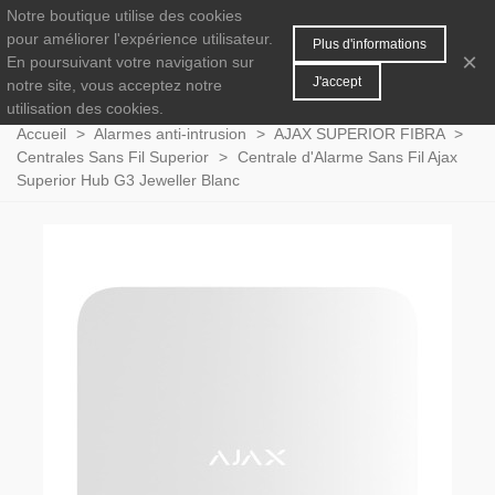
Notre boutique utilise des cookies
MENU
0
pour améliorer l'expérience utilisateur.
Plus d'informations
×
En poursuivant votre navigation sur
J'accept
notre site, vous acceptez notre
utilisation des cookies.
Accueil
>
Alarmes anti-intrusion
>
AJAX SUPERIOR FIBRA
>
Centrales Sans Fil Superior
>
Centrale d'Alarme Sans Fil Ajax
Superior Hub G3 Jeweller Blanc