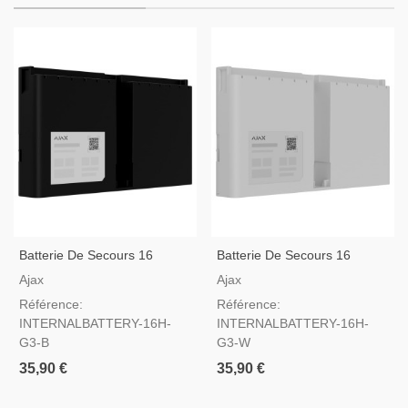
Batterie De Secours 16
Batterie De Secours 16
Heures Ajax Superior Hub G3
Heures Ajax Superior Hub G3
Ajax
Ajax
Jeweller Noir
Jeweller Blanc
Référence:
Référence:
INTERNALBATTERY-16H-
INTERNALBATTERY-16H-
G3-B
G3-W
35,90 €
35,90 €