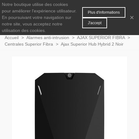
Notre boutique utilise des cookies
MENU
0
pour améliorer l'expérience utilisateur.
Plus d'informations
×
En poursuivant votre navigation sur
J'accept
notre site, vous acceptez notre
utilisation des cookies.
Accueil
>
Alarmes anti-intrusion
>
AJAX SUPERIOR FIBRA
>
Centrales Superior Fibra
>
Ajax Superior Hub Hybrid 2 Noir