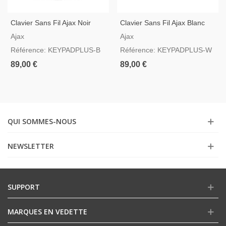
Clavier Sans Fil Ajax Noir
Clavier Sans Fil Ajax Blanc
Avec Lecteur D'étiquettes Et
Avec Lecteur D'étiquettes Et
Ajax
Ajax
Cartes Mifare
Cartes Mifare
Référence: KEYPADPLUS-B
Référence: KEYPADPLUS-W
89,00 €
89,00 €
QUI SOMMES-NOUS
NEWSLETTER
SUPPORT
MARQUES EN VEDETTE