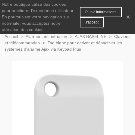
Notre boutique utilise des cookies
MENU
0
pour améliorer l'expérience utilisateur.
Plus d'informations
×
En poursuivant votre navigation sur
J'accept
notre site, vous acceptez notre
utilisation des cookies.
Accueil
>
Alarmes anti-intrusion
>
AJAX BASELINE
>
Claviers
et télécommandes
>
Tag blanc pour activer et désactiver les
systèmes d'alarme Ajax via Keypad Plus