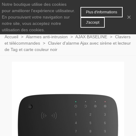
Notre boutique utilise des cookies
MENU
0
pour améliorer l'expérience utilisateur.
Plus d'informations
×
En poursuivant votre navigation sur
J'accept
notre site, vous acceptez notre
utilisation des cookies.
Accueil
>
Alarmes anti-intrusion
>
AJAX BASELINE
>
Claviers
et télécommandes
>
Clavier d'alarme Ajax avec sirène et lecteur
de Tag et carte couleur noir