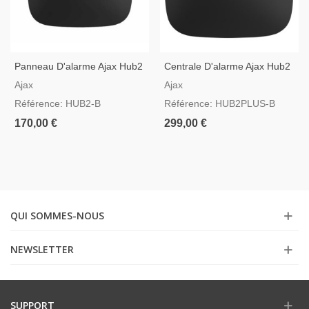
Panneau D'alarme Ajax Hub2
Centrale D'alarme Ajax Hub2
Noir Compatible Avec La
Plus Noir Avec GSM, 3G, 4G,
Ajax
Ajax
Vérification Vidéo
LAN Et WIFI
Référence: HUB2-B
Référence: HUB2PLUS-B
170,00 €
299,00 €
QUI SOMMES-NOUS
NEWSLETTER
SUPPORT