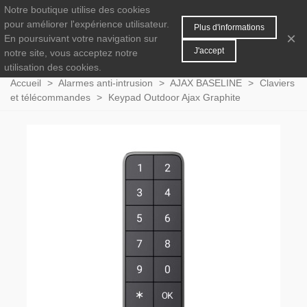
Notre boutique utilise des cookies
MENU
0
pour améliorer l'expérience utilisateur.
Plus d'informations
×
En poursuivant votre navigation sur
J'accept
notre site, vous acceptez notre
utilisation des cookies.
Accueil
>
Alarmes anti-intrusion
>
AJAX BASELINE
>
Claviers
et télécommandes
>
Keypad Outdoor Ajax Graphite