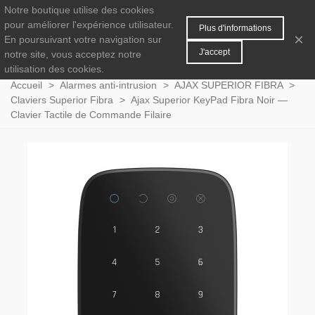
Notre boutique utilise des cookies
MENU
0
pour améliorer l'expérience utilisateur.
Plus d'informations
×
En poursuivant votre navigation sur
J'accept
notre site, vous acceptez notre
utilisation des cookies.
Accueil
>
Alarmes anti-intrusion
>
AJAX SUPERIOR FIBRA
>
Claviers Superior Fibra
>
Ajax Superior KeyPad Fibra Noir —
Clavier Tactile de Commande Filaire