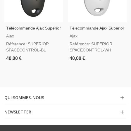
Télécommande Ajax Superior
Télécommande Ajax Superior
SpaceControl Jeweller Noir
SpaceControl Jeweller Blanc
Ajax
Ajax
— Bouton De Panique Grade
— Bouton De Panique Grade
Référence: SUPERIOR
Référence: SUPERIOR
2
2
SPACECONTROL-BL
SPACECONTROL-WH
40,00 €
40,00 €
QUI SOMMES-NOUS
NEWSLETTER