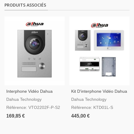
PRODUITS ASSOCIÉS
Interphone Vidéo Dahua
Kit D'interphone Vidéo Dahua
Connexion Deux Fils Ou IP
À Deux Fils Avec Boîtier De
Dahua Technology
Dahua Technology
Montage En Surface
Référence: VTO2202F-P-S2
Référence: KTD01L-S
169,85 €
445,00 €