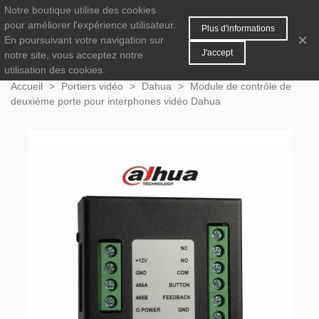
Notre boutique utilise des cookies
MENU
0
pour améliorer l'expérience utilisateur.
Plus d'informations
×
En poursuivant votre navigation sur
J'accept
notre site, vous acceptez notre
utilisation des cookies.
Accueil
>
Portiers vidéo
>
Dahua
>
Module de contrôle de
deuxième porte pour interphones vidéo Dahua