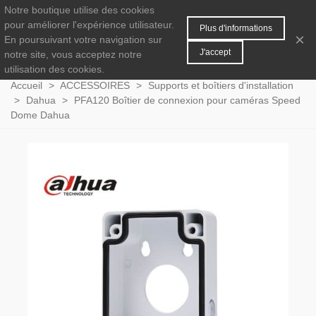
Notre boutique utilise des cookies
MENU
0
pour améliorer l'expérience utilisateur.
Plus d'informations
×
En poursuivant votre navigation sur
J'accept
notre site, vous acceptez notre
utilisation des cookies.
Accueil
>
ACCESSOIRES
>
Supports et boîtiers d'installation
>
Dahua
>
PFA120 Boîtier de connexion pour caméras Speed
Dome Dahua