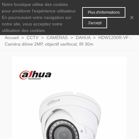
Notre boutique utilise des cookies
MENU
0
pour améliorer l'expérience utilisateur.
Plus d'informations
×
En poursuivant votre navigation sur
J'accept
notre site, vous acceptez notre
utilisation des cookies.
Accueil
>
CCTV
>
CAMÉRAS
>
DAHUA
>
HDW1200R-VF -
Caméra dôme 2MP, objectif varifocal, IR 30m