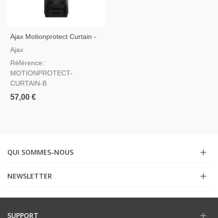
Ajax Motionprotect Curtain -
Détecteur De Rideau Noir
Ajax
Référence:
MOTIONPROTECT-
CURTAIN-B
57,00 €
QUI SOMMES-NOUS
NEWSLETTER
SUPPORT