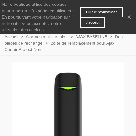
Notre boutique utilise des cookies
MENU
0
pour améliorer l'expérience utilisateur.
Plus d'informations
×
En poursuivant votre navigation sur
J'accept
notre site, vous acceptez notre
utilisation des cookies.
Accueil
>
Alarmes anti-intrusion
>
AJAX BASELINE
>
Des
pièces de rechange
>
Boîte de remplacement pour Ajax
CurtainProtect Noir