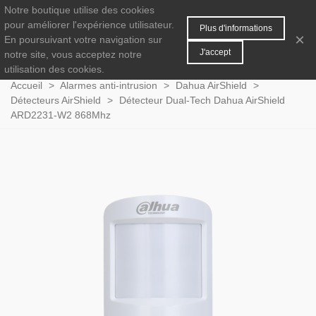
Notre boutique utilise des cookies
MENU
0
pour améliorer l'expérience utilisateur.
Plus d'informations
×
En poursuivant votre navigation sur
J'accept
notre site, vous acceptez notre
utilisation des cookies.
Accueil
>
Alarmes anti-intrusion
>
Dahua AirShield
>
Détecteurs AirShield
>
Détecteur Dual-Tech Dahua AirShield
ARD2231-W2 868Mhz