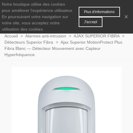
Notre boutique utilise des cookies
MENU
0
pour améliorer l'expérience utilisateur.
Plus d'informations
×
En poursuivant votre navigation sur
J'accept
notre site, vous acceptez notre
utilisation des cookies.
Accueil
>
Alarmes anti-intrusion
>
AJAX SUPERIOR FIBRA
>
Détecteurs Superior Fibra
>
Ajax Superior MotionProtect Plus
Fibra Blanc — Détecteur Mouvement avec Capteur
Hyperfréquence