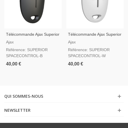
Télécommande Ajax Superior
Télécommande Ajax Superior
SpaceControl Jeweller Noir
SpaceControl Jeweller Blanc
Ajax
Ajax
— Bouton De Panique Grade
— Bouton De Panique Grade
Référence: SUPERIOR
Référence: SUPERIOR
2
2
SPACECONTROL-B
SPACECONTROL-W
40,00 €
40,00 €
QUI SOMMES-NOUS
NEWSLETTER