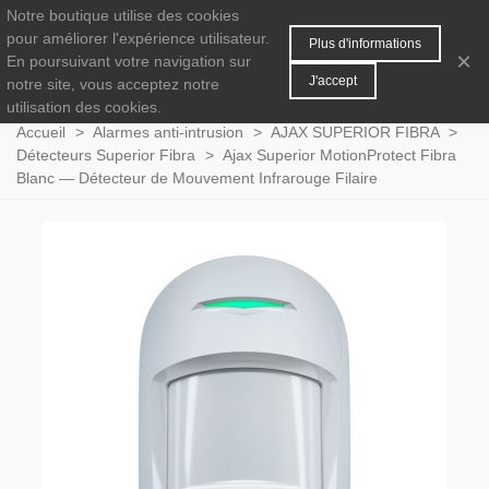
Notre boutique utilise des cookies
MENU
0
pour améliorer l'expérience utilisateur.
Plus d'informations
×
En poursuivant votre navigation sur
J'accept
notre site, vous acceptez notre
utilisation des cookies.
Accueil
>
Alarmes anti-intrusion
>
AJAX SUPERIOR FIBRA
>
Détecteurs Superior Fibra
>
Ajax Superior MotionProtect Fibra
Blanc — Détecteur de Mouvement Infrarouge Filaire