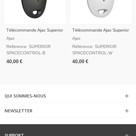
Télécommande Ajax Superior
Télécommande Ajax Superior
SpaceControl Jeweller Noir
SpaceControl Jeweller Blanc
Ajax
Ajax
— Bouton De Panique Grade
— Bouton De Panique Grade
Référence: SUPERIOR
Référence: SUPERIOR
2
2
SPACECONTROL-B
SPACECONTROL-W
40,00 €
40,00 €
QUI SOMMES-NOUS
NEWSLETTER
SUPPORT