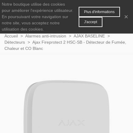
Notre boutique utilise des cookies
MENU
0
pour améliorer l'expérience utilisateur.
Plus d'informations
×
En poursuivant votre navigation sur
J'accept
notre site, vous acceptez notre
utilisation des cookies.
Accueil
>
Alarmes anti-intrusion
>
AJAX BASELINE
>
Détecteurs
>
Ajax Fireprotect 2 HSC-SB - Détecteur de Fumée,
Chaleur et CO Blanc