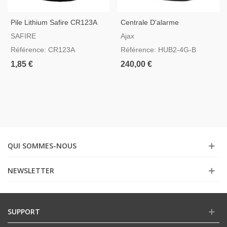
Pile Lithium Safire CR123A
Centrale D'alarme
Professionnelle Ajax Hub2-
SAFIRE
Ajax
4G-B
Référence: CR123A
Référence: HUB2-4G-B
1,85 €
240,00 €
QUI SOMMES-NOUS
NEWSLETTER
SUPPORT