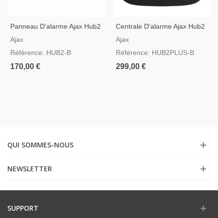
Panneau D'alarme Ajax Hub2
Centrale D'alarme Ajax Hub2
Noir Compatible Avec La
Plus Noir Avec GSM, 3G, 4G,
Ajax
Ajax
Vérification Vidéo
LAN Et WIFI
Référence: HUB2-B
Référence: HUB2PLUS-B
170,00 €
299,00 €
QUI SOMMES-NOUS
NEWSLETTER
SUPPORT