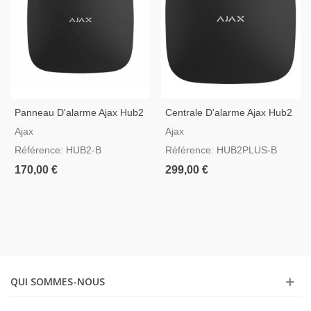
Panneau D'alarme Ajax Hub2
Centrale D'alarme Ajax Hub2
Noir Compatible Avec La
Plus Noir Avec GSM, 3G, 4G,
Ajax
Ajax
Vérification Vidéo
LAN Et WIFI
Référence: HUB2-B
Référence: HUB2PLUS-B
170,00 €
299,00 €
QUI SOMMES-NOUS