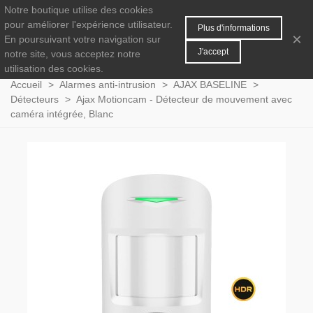
Notre boutique utilise des cookies
MENU
0
pour améliorer l'expérience utilisateur.
Plus d'informations
×
En poursuivant votre navigation sur
J'accept
notre site, vous acceptez notre
utilisation des cookies.
Accueil
>
Alarmes anti-intrusion
>
AJAX BASELINE
>
Détecteurs
>
Ajax Motioncam - Détecteur de mouvement avec
caméra intégrée, Blanc