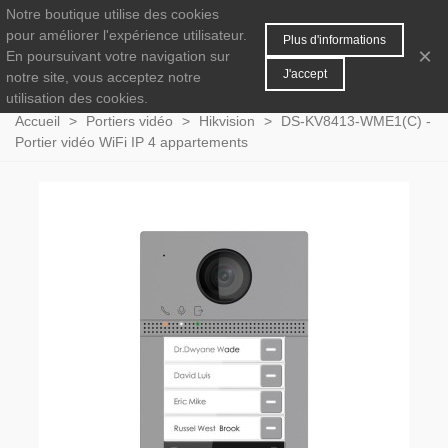
Notre boutique utilise des cookies
MENU
0
pour améliorer l'expérience utilisateur.
Plus d'informations
×
En poursuivant votre navigation sur
J'accept
notre site, vous acceptez notre
utilisation des cookies.
Accueil
>
Portiers vidéo
>
Hikvision
>
DS-KV8413-WME1(C) -
Portier vidéo WiFi IP 4 appartements