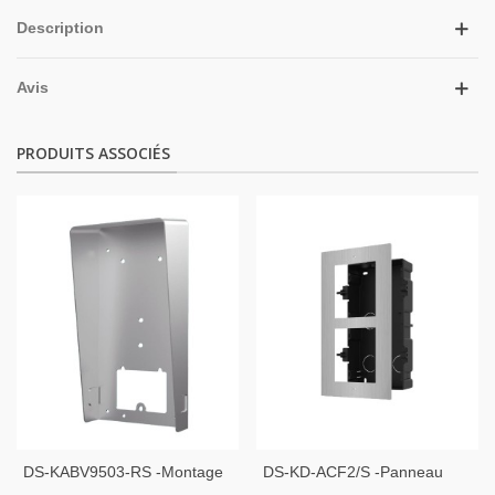
Description
Avis
PRODUITS ASSOCIÉS
DS-KABV9503-RS -Montage
DS-KD-ACF2/S -Panneau
En Saillie Avec Visière
Frontal Et Boîtier Encastré