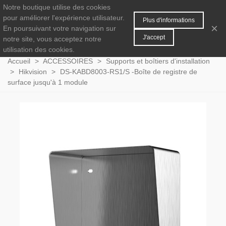
Notre boutique utilise des cookies
MENU
0
pour améliorer l'expérience utilisateur.
Plus d'informations
×
En poursuivant votre navigation sur
J'accept
notre site, vous acceptez notre
utilisation des cookies.
Accueil
>
ACCESSOIRES
>
Supports et boîtiers d'installation
>
Hikvision
>
DS-KABD8003-RS1/S -Boîte de registre de
surface jusqu'à 1 module