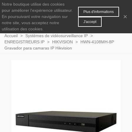
Notre boutique utilise des cookies
MENU
0
pour améliorer l'expérience utilisateur.
Plus d'informations
×
En poursuivant votre navigation sur
J'accept
notre site, vous acceptez notre
utilisation des cookies.
Accueil
>
Systèmes de vidéosurveillance IP
>
ENREGISTREURS IP
>
HIKVISION
>
HWN-4108MH-8P
Gravador para camaras IP Hikvision